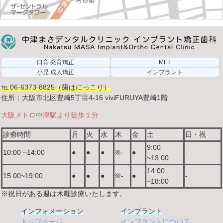
口育 発育矯正
MFT
小児 成人矯正
インプラント
℡.06-6373-8825（歯はにっこり）
住所：大阪市北区豊崎5丁目4-16 viviFURUYA豊崎1階
大阪メトロ中津駅より徒歩１分
診療時間
月
火
水
木
金
土
日・祝
9:00
10:00 ~14:00
●
●
●
※-
●
-
~13:00
14:00
15:00~19:00
●
●
●
※-
●
-
~18:00
※祝日がある週は木曜診療いたします。
インフォメーション
インプラント
トップページ
インプラントについて