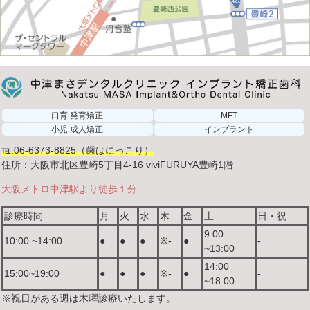
口育 発育矯正
MFT
小児 成人矯正
インプラント
℡.06-6373-8825（歯はにっこり）
住所：大阪市北区豊崎5丁目4-16 viviFURUYA豊崎1階
大阪メトロ中津駅より徒歩１分
診療時間
月
火
水
木
金
土
日・祝
9:00
10:00 ~14:00
●
●
●
※-
●
-
~13:00
14:00
15:00~19:00
●
●
●
※-
●
-
~18:00
※祝日がある週は木曜診療いたします。