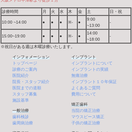
大阪メトロ中津駅より徒歩１分
診療時間
月
火
水
木
金
土
日・祝
9:00
10:00 ~14:00
●
●
●
※-
●
-
~13:00
14:00
15:00~19:00
●
●
●
※-
●
-
~18:00
※祝日がある週は木曜診療いたします。
インフォメーション
インプラント
トップページ
インプラントについて
診療のご案内
インプラントの実績
医院紹介
無痛治療
院長・スタッフ紹介
インプラント１０年保証
医院までの道順
よくあるご質問
スタッフ募集
費用について
施設基準
矯正歯科
一般治療
当院の矯正治療
歯科検診
マウスピース矯正
歯周病治療
子供の矯正治療