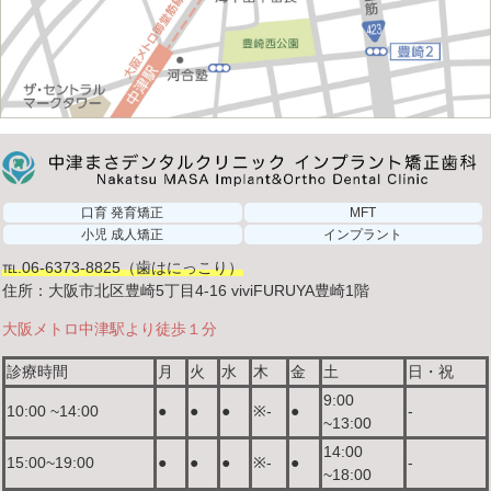
口育 発育矯正
MFT
小児 成人矯正
インプラント
℡.06-6373-8825（歯はにっこり）
住所：大阪市北区豊崎5丁目4-16 viviFURUYA豊崎1階
大阪メトロ中津駅より徒歩１分
診療時間
月
火
水
木
金
土
日・祝
9:00
10:00 ~14:00
●
●
●
※-
●
-
~13:00
14:00
15:00~19:00
●
●
●
※-
●
-
~18:00