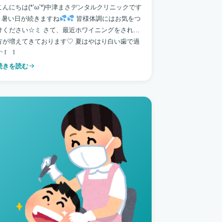
こんにちは(*’ω’*)中津まさデンタルクリニックです
♪ 暑い日が続きますね
皆様体調にはお気をつ
けください☆ミ さて、最近ホワイニングをされる
方が増えてきております♡ 夏はやはり白い歯で過
 […]
続きを読む