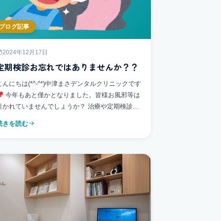
ブログ記事
2024年12月17日
定期検診お忘れではありませんか？？
こんにちは(*^-^*)中津まさデンタルクリニックです
今年もあと僅かとなりました。皆様お風邪等は
引かれていませんでしょうか？ 治療や定期検診も
年末は大変混み合いますので、早めの受診をお勧
続きを読む
めしています。 ★定期検診って […]