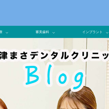
療
審美歯科
インプラント