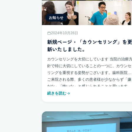
お知らせ
2024年10月26日
新規ページ・「カウンセリング」を
新いたしました。
カウンセリングを大切にしています 当院の治療
針で特に大切にしていることの一つに、カウンセ
リングを重視する姿勢がございます。歯科医院に
ご来院される際、多くの患者様が少なからず「嫌
だな」「怖いな」と感じられることと思います
[…]
続きを読む